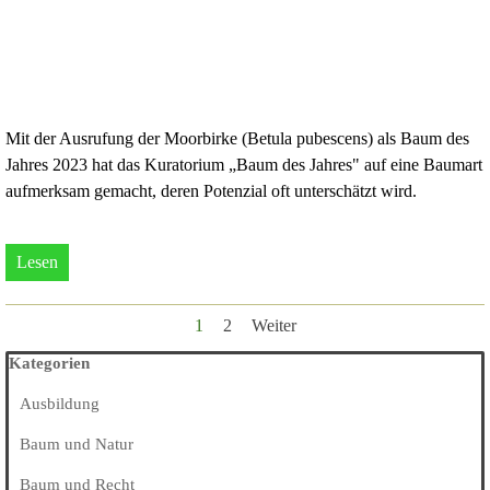
Mit der Ausrufung der Moorbirke (Betula pubescens) als Baum des
Jahres 2023 hat das Kuratorium „Baum des Jahres" auf eine Baumart
aufmerksam gemacht, deren Potenzial oft unterschätzt wird.
Lesen
Aktuelle Seite:
1
Gehen Sie zu Seite:
2
Weiter
Block überspringen Kategorien
Kategorien
Ausbildung
Baum und Natur
Baum und Recht