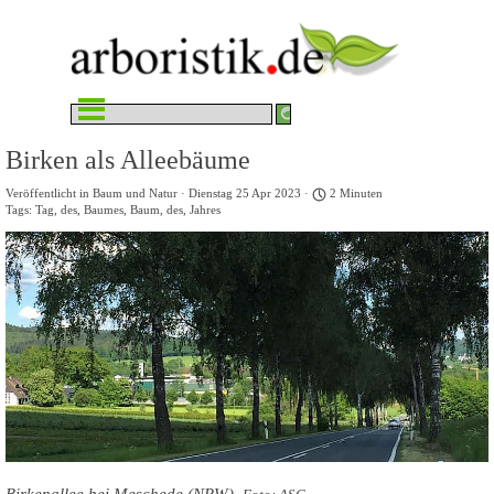
Direkt zum Seiteninhalt
Menü überspringen
Birken als Alleebäume
Veröffentlicht in
Baum und Natur
· Dienstag 25 Apr 2023 ·
2 Minuten
Tags:
Tag
,
des
,
Baumes
,
Baum
,
des
,
Jahres
Birkenallee bei Meschede (NRW).