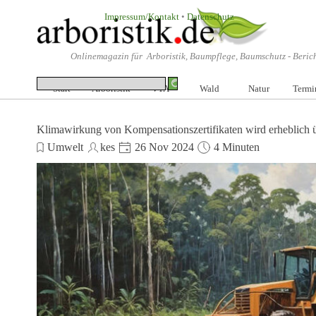
Direkt zum Seiteninhalt
Impressum/Kontakt
•
Datenschutz
Onlinemagazin für Arboristik, Baumpflege, Baumschutz -
Beric
Start
Arboristik
VTA
▼
Wald
▼
Natur
Termi
▼
Klimawirkung von Kompensationszertifikaten wird erheblich 
Umwelt
kes
26 Nov 2024
4 Minuten