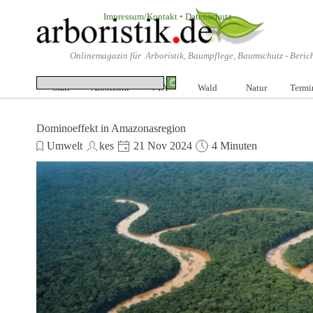
Direkt zum Seiteninhalt
Impressum/Kontakt
•
Datenschutz
Onlinemagazin für Arboristik, Baumpflege, Baumschutz -
Beric
Start
Arboristik
VTA
▼
Wald
▼
Natur
Termi
▼
Dominoeffekt in Amazonasregion
Umwelt
kes
21 Nov 2024
4 Minuten