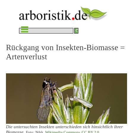
Direkt zum Seiteninhalt
Menü überspringen
Rückgang von Insekten-Biomasse = 
Artenverlust
Die untersuchten Insekten unterschieden sich hinsichtlich ihrer
Biomasse.
Foto: Nikk,
Wikimedia Commons
,
CC BY 2.0