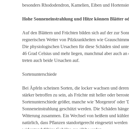
besonders Rhododendron, Kamelien, Eiben und Hortensie
Hohe Sonneneinstrahlung und Hitze können Blätter od
Auf den Blättern und Früchten bilden sich auf der zur Son
regnerischen Wetter von Pilzkrankheiten wie Grauschimmel
Die physiologischen Ursachen für diese Schäden sind unte
46 Grad Celsius und mehr liegen, manchmal aber auch an d
treten auch beide Ursachen auf.
Sortenunterschiede
Bei Äpfeln scheinen Sorten, die locker wachsen und deren Fr
stärker betroffen zu sein, als Früchte mit heller oder be
Sortenunterschiede größer, manche wie 'Morgenrot' oder 'Di
Sonneneinstrahlung geschützt werden. Die Schäden hängen
Witterung zusammen. Ein Wechsel von heißem und kühlem W
natürlich, dass Pflanzen standortgerecht eingesetzt werden 