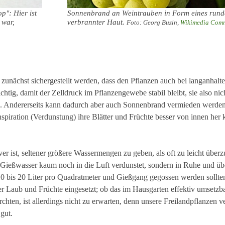
p": Hier ist
Sonnenbrand an Weintrauben in Form eines runde
 war,
verbrannter Haut.
Foto: Georg Buzin,
Wikimedia Com
unächst sichergestellt werden, dass den Pflanzen auch bei langanhalt
htig, damit der Zelldruck im Pflanzengewebe stabil bleibt, sie also nic
n. Andererseits kann dadurch aber auch Sonnenbrand vermieden werde
piration (Verdunstung) ihre Blätter und Früchte besser von innen her 
ver ist, seltener größere Wassermengen zu geben, als oft zu leicht übe
Gießwasser kaum noch in die Luft verdunstet, sondern in Ruhe und übe
10 bis 20 Liter pro Quadratmeter und Gießgang gegossen werden sollt
Laub und Früchte eingesetzt; ob das im Hausgarten effektiv umsetzbar i
chten, ist allerdings nicht zu erwarten, denn unsere Freilandpflanzen 
gut.