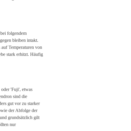
e bei folgendem
gegen bleiben intakt.
s auf Temperaturen von
e stark erhitzt. Häufig
oder 'Fuji', etwas
endron sind die
ers gut vor zu starker
owie der Abfolge der
nd grundsätzlich gilt
llten nur