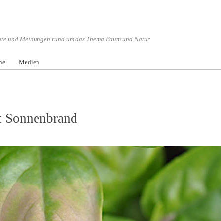
hte und Meinungen rund um das Thema Baum und Natur
nü überspringen
ne
Medien
ht Sonnenbrand