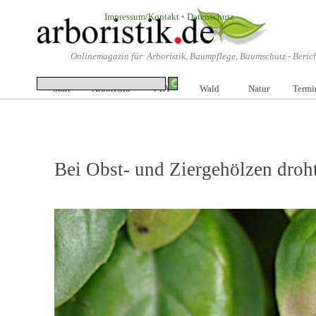
Direkt zum Seiteninhalt
Impressum/Kontakt
•
Datenschutz
Onlinemagazin für Arboristik, Baumpflege, Baumschutz -
Beric
Me
Start
Arboristik
VTA
▼
Wald
▼
Natur
Termi
▼
Bei Obst- und Ziergehölzen dro