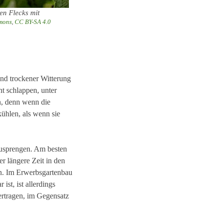
n Flecks mit
mons
,
CC BY-SA 4.0
end trockener Witterung
ht schlappen, unter
n, denn wenn die
kühlen, als wenn sie
rzusprengen. Am besten
r längere Zeit in den
en. Im Erwerbsgartenbau
st, ist allerdings
vertragen, im Gegensatz