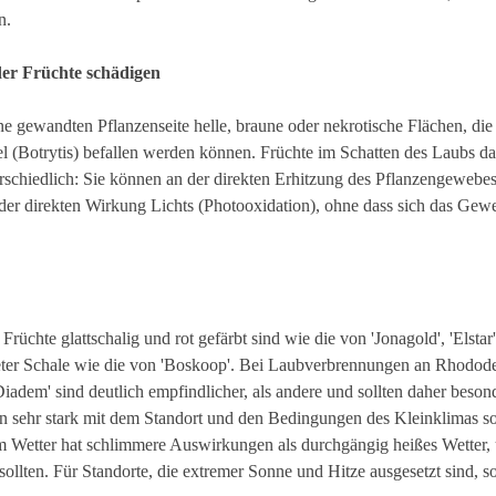
n.
er Früchte schädigen
ne gewandten Pflanzenseite helle, braune oder nekrotische Flächen, di
 (Botrytis) befallen werden können. Früchte im Schatten des Laubs da
rschiedlich: Sie können an der direkten Erhitzung des Pflanzengewebe
er direkten Wirkung Lichts (Photooxidation), ohne dass sich das Geweb
üchte glattschalig und rot gefärbt sind wie die von 'Jonagold', 'Elstar' 
rosteter Schale wie die von 'Boskoop'. Bei Laubverbrennungen an Rhodod
adem' sind deutlich empfindlicher, als andere und sollten daher besond
 sehr stark mit dem Standort und den Bedingungen des Kleinklimas s
etter hat schlimmere Auswirkungen als durchgängig heißes Wetter, u
sollten. Für Standorte, die extremer Sonne und Hitze ausgesetzt sind, so