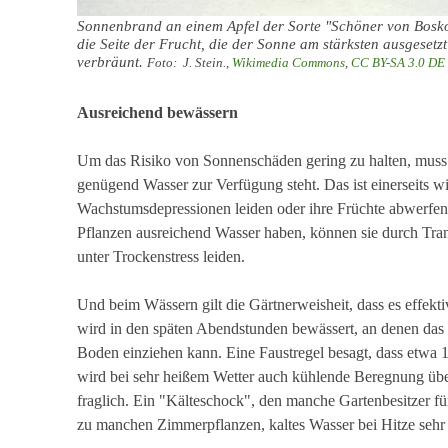
Sonnenbrand an einem Apfel der Sorte "Schöner von Bosko
die Seite der Frucht, die der Sonne am stärksten ausgesetzt
verbräunt.
Foto: J. Stein.,
Wikimedia Commons
,
CC BY-SA 3.0 DE
Ausreichend bewässern
Um das Risiko von Sonnenschäden gering zu halten, muss z
genügend Wasser zur Verfügung steht. Das ist einerseits wic
Wachstumsdepressionen leiden oder ihre Früchte abwerfe
Pflanzen ausreichend Wasser haben, können sie durch Trans
unter Trockenstress leiden.
Und beim Wässern gilt die Gärtnerweisheit, dass es effekti
wird in den späten Abendstunden bewässert, an denen das 
Boden einziehen kann. Eine Faustregel besagt, dass etwa 
wird bei sehr heißem Wetter auch kühlende Beregnung über 
fraglich. Ein "Kälteschock", den manche Gartenbesitzer für
zu manchen Zimmerpflanzen, kaltes Wasser bei Hitze sehr 