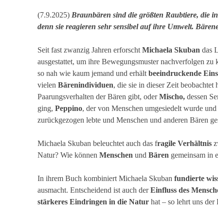
(7.9.2025)
Braunbären sind die größten Raubtiere, die in
denn sie reagieren sehr sensibel auf ihre Umwelt. Bären
Seit fast zwanzig Jahren erforscht
Michaela Skuban
das L
ausgestattet, um ihre Bewegungsmuster nachverfolgen zu
so nah wie kaum jemand und erhält
beeindruckende Eins
vielen
Bärenindividuen
, die sie in dieser Zeit beobachte
Paarungsverhalten der Bären gibt, oder
Mischo,
dessen Sen
ging,
Peppino
, der von Menschen umgesiedelt wurde und
zurückgezogen lebte und Menschen und anderen Bären ge
Michaela Skuban beleuchtet auch das f
ragile Verhältnis
z
Natur? Wie können
Menschen
und
Bären
gemeinsam in e
In ihrem Buch kombiniert Michaela Skuban
fundierte wis
ausmacht. Entscheidend ist auch der
Einfluss des Mensch
stärkeres Eindringen in die Natur
hat – so lehrt uns der