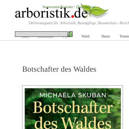
Direkt zum Seiteninhalt
Impressum/Kontakt
•
Datenschutz
Onlinemagazin für Arboristik, Baumpflege, Baumschutz -
Beric
Me
Start
Arboristik
VTA
▼
Wald
▼
Natur
Termi
▼
Botschafter des Waldes