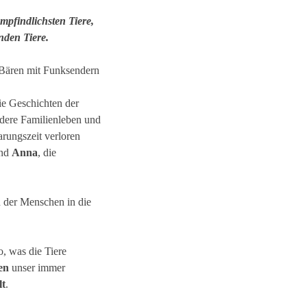
mpfindlichsten Tiere,
nden Tiere.
 Bären mit Funksendern
die Geschichten der
ndere Familienleben und
rungszeit verloren
und
Anna
, die
n der Menschen in die
o, was die Tiere
en
unser immer
t
.