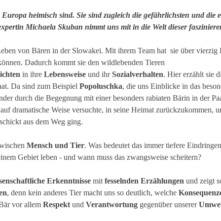
 Europa heimisch sind. Sie sind zugleich die gefährlichsten und die e
expertin Michaela Skuban nimmt uns mit in die Welt dieser fasziniere
eben von Bären in der Slowakei. Mit ihrem Team hat sie über vierzig
 können. Dadurch kommt sie den wildlebenden Tieren
ichten
in ihre
Lebensweise
und ihr
Sozialverhalten
. Hier erzählt sie 
t hat. Da sind zum Beispiel
Popoluschka
, die uns Einblicke in das beso
der durch die Begegnung mit einer besonders rabiaten Bärin in der Paa
 auf dramatische Weise versuchte, in seine Heimat zurückzukommen, 
schickt aus dem Weg ging.
wischen
Mensch und Tier
. Was bedeutet das immer tiefere Eindringe
inem Gebiet leben - und wann muss das zwangsweise scheitern?
senschaftliche Erkenntnisse
mit
fesselnden Erzählungen
und zeigt s
en
, denn kein anderes Tier macht uns so deutlich, welche
Konsequenz
 Bär vor allem
Respekt
und
Verantwortung
gegenüber unserer
Umwel