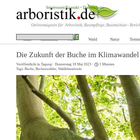
Direkt zum Seiteninhalt
Impressum/Kontakt
•
Datenschutz
Onlinemagazin für Arboristik, Baumpflege, Baumschutz -
Beric
Start
Arboristik
VTA
▼
Wald
▼
Natur
Termi
▼
Die Zukunft der Buche im Klimawandel
Veröffentlicht in
Tagung
· Donnerstag 18 Mai 2023 ·
1 Minuten
Tags:
Buche
,
Buchenwälder
,
Waldklimafonds