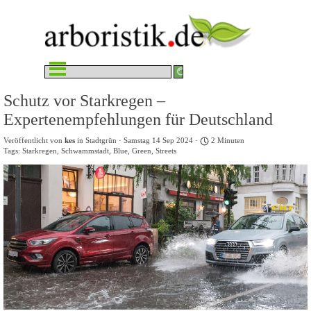
Direkt zum Seiteninhalt
Menü überspringen
Schutz vor Starkregen –
Expertenempfehlungen für Deutschland
Veröffentlicht von
kes
in
Stadtgrün
· Samstag 14 Sep 2024 ·
2 Minuten
Tags:
Starkregen
,
Schwammstadt
,
Blue
,
Green
,
Streets