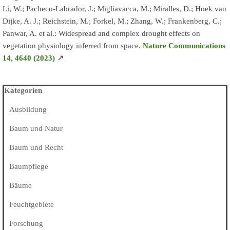
Li, W.; Pacheco-Labrador, J.; Migliavacca, M.; Miralles, D.; Hoek van
Dijke, A. J.; Reichstein, M.; Forkel, M.; Zhang, W.; Frankenberg, C.;
Panwar, A. et al.: Widespread and complex drought effects on
vegetation physiology inferred from space.
Nature Communications
↗
14, 4640 (2023)
Block überspringen Kategorien
Kategorien
Ausbildung
Baum und Natur
Baum und Recht
Baumpflege
Bäume
Feuchtgebiete
Forschung