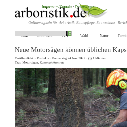
Direkt zum Seiteninhalt
Impressum/Kontakt
•
Datenschutz
Onlinemagazin für Arboristik, Baumpflege, Baumschutz -
Beric
Start
Arboristik
VTA
▼
Wald
▼
Natur
Termi
▼
Neue Motorsägen können üblichen Kaps
Veröffentlicht in
Produkte
· Donnerstag 24 Nov 2022 ·
1 Minuten
Tags:
Motorsägen
,
Kapselgehörschutz