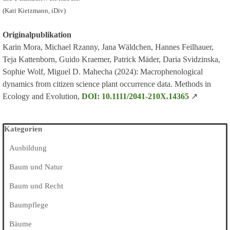
(Kati Kietzmann, iDiv)
Originalpublikation
Karin Mora, Michael Rzanny, Jana Wäldchen, Hannes Feilhauer,
Teja Kattenborn, Guido Kraemer, Patrick Mäder, Daria Svidzinska,
Sophie Wolf, Miguel D. Mahecha (2024): Macrophenological
dynamics from citizen science plant occurrence data. Methods in
Ecology and Evolution,
DOI: 10.1111/2041-210X.14365
↗
Block überspringen Kategorien
Kategorien
Ausbildung
Baum und Natur
Baum und Recht
Baumpflege
Bäume