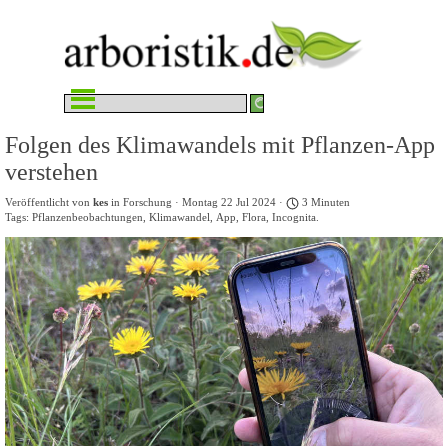
Direkt zum Seiteninhalt
Menü überspringen
Folgen des Klimawandels mit Pflanzen-App
verstehen
Veröffentlicht von
kes
in
Forschung
· Montag 22 Jul 2024 ·
3 Minuten
Tags:
Pflanzenbeobachtungen
,
Klimawandel
,
App
,
Flora
,
Incognita.