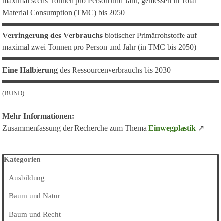
maximal sechs Tonnen pro Person und Jahr, gemessen in Total
Material Consumption (TMC) bis 2050
Verringerung des Verbrauchs
biotischer Primärrohstoffe auf
maximal zwei Tonnen pro Person und Jahr (in TMC bis 2050)
Eine Halbierung
des Ressourcenverbrauchs bis 2030
(BUND)
Mehr Informationen:
Zusammenfassung der Recherche zum Thema
Einwegplastik
↗
Block überspringen Kategorien
Kategorien
Ausbildung
Baum und Natur
Baum und Recht