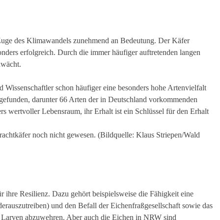
 Zuge des Klimawandels zunehmend an Bedeutung. Der Käfer
nders erfolgreich. Durch die immer häufiger auftretenden langen
hwächt.
Wissenschaftler schon häufiger eine besonders hohe Artenvielfalt
gefunden, darunter 66 Arten der in Deutschland vorkommenden
s wertvoller Lebensraum, ihr Erhalt ist ein Schlüssel für den Erhalt
achtkäfer noch nicht gewesen. (Bildquelle: Klaus Striepen/Wald
ihre Resilienz. Dazu gehört beispielsweise die Fähigkeit eine
rauszutreiben) und den Befall der Eichenfraßgesellschaft sowie das
n Larven abzuwehren. Aber auch die Eichen in NRW sind