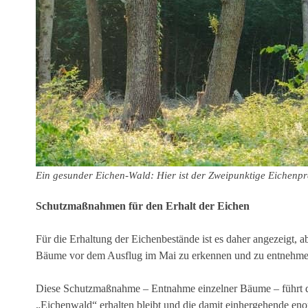
Ein gesunder Eichen-Wald: Hier ist der Zweipunktige Eichenp
Schutzmaßnahmen für den Erhalt der Eichen
Für die Erhaltung der Eichenbestände ist es daher angezeigt, 
Bäume vor dem Ausflug im Mai zu erkennen und zu entnehmen,
Diese Schutzmaßnahme – Entnahme einzelner Bäume – führt daz
„Eichenwald“ erhalten bleibt und die damit einhergehende enor