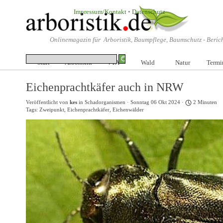
Direkt zum Seiteninhalt
Impressum/Kontakt
•
Datenschutz
Onlinemagazin für Arboristik, Baumpflege, Baumschutz -
Beric
Start
Arboristik
VTA
▼
Wald
▼
Natur
Termi
▼
Eichenprachtkäfer auch in NRW
Veröffentlicht von
kes
in
Schadorganismen
· Sonntag 06 Okt 2024 ·
2 Minuten
Tags:
Zweipunkt
,
Eichenprachtkäfer
,
Eichenwälder