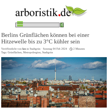
Direkt zum Seiteninhalt
Menü überspringen
Berlins Grünflächen können bei einer
Hitzewelle bis zu 3°C kühler sein
Veröffentlicht von
kes
in
Stadtgrün
· Sonntag 04 Feb 2024 ·
2 Minuten
Tags:
Grünflächen
,
Metropolregion
,
Stadtgrün