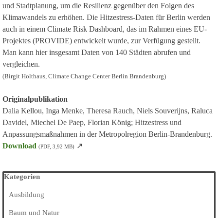
und Stadtplanung, um die Resilienz gegenüber den Folgen des
Klimawandels zu erhöhen. Die Hitzestress-Daten für Berlin werden
auch in einem Climate Risk Dashboard, das im Rahmen eines EU-
Projektes (PROVIDE) entwickelt wurde, zur Verfügung gestellt.
Man kann hier insgesamt Daten von 140 Städten abrufen und
vergleichen.
(Birgit Holthaus, Climate Change Center Berlin Brandenburg)
Originalpublikation
Dalia Kellou, Inga Menke, Theresa Rauch, Niels Souverijns, Raluca
Davidel, Miechel De Paep, Florian König; Hitzestress und
Anpassungsmaßnahmen in der Metropolregion Berlin-Brandenburg.
Download
↗
(PDF, 3,92 MB)
Block überspringen Kategorien
Kategorien
Ausbildung
Baum und Natur