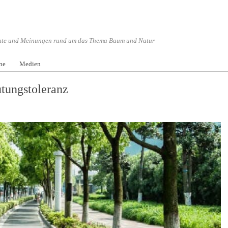
hte und Meinungen rund um das Thema Baum und Natur
Menü überspringen
ne
Medien
tungstoleranz