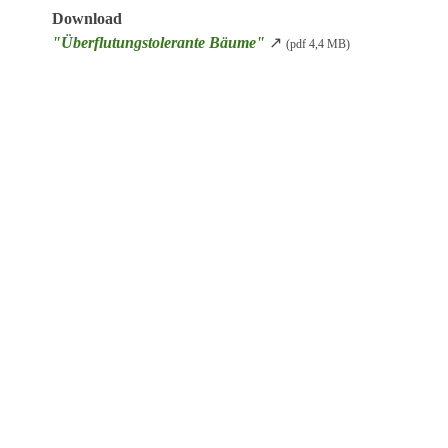
Download
"Überflutungstolerante Bäume"
↗
(pdf 4,4 MB)