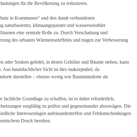
elastungen für die Bevölkerung zu reduzieren.
schutz in Kommunen“ und den damit verbundenen
 naturbasierter, klimaangepasster und wassersensibler
äumen eine zentrale Rolle zu. Durch Verschattung und
derung des urbanen Wärmeinseleffekts und tragen zur Verbesserung
n oder Senken geleitet, in denen Gehölze und Bäume stehen, kann
 Aus baumfachlicher Sicht ist dies inakzeptabel, da
ndorte darstellen – ebenso wenig wie Baumstandorte als
achliche Grundlage zu schaffen, ist es daher erforderlich,
lsetzungen sorgfältig zu prüfen und gegeneinander abzuwägen. Die
schiedliche Interessenlagen aufeinandertreffen und Fehlentscheidungen
onomischem Druck beruhen.