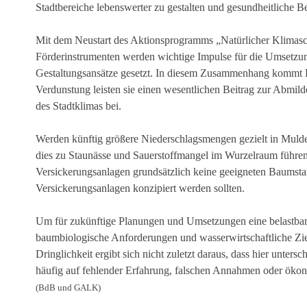
Stadtbereiche lebenswerter zu gestalten und gesundheitliche B
Mit dem Neustart des Aktionsprogramms „Natürlicher Klima
Förderinstrumenten werden wichtige Impulse für die Umsetzung
Gestaltungsansätze gesetzt. In diesem Zusammenhang kommt B
Verdunstung leisten sie einen wesentlichen Beitrag zur Abmil
des Stadtklimas bei.
Werden künftig größere Niederschlagsmengen gezielt in Mulde
dies zu Staunässe und Sauerstoffmangel im Wurzelraum führen.
Versickerungsanlagen grundsätzlich keine geeigneten Baumsta
Versickerungsanlagen konzipiert werden sollten.
Um für zukünftige Planungen und Umsetzungen eine belastbare f
baumbiologische Anforderungen und wasserwirtschaftliche Zie
Dringlichkeit ergibt sich nicht zuletzt daraus, dass hier unter
häufig auf fehlender Erfahrung, falschen Annahmen oder ök
(BdB und GALK)