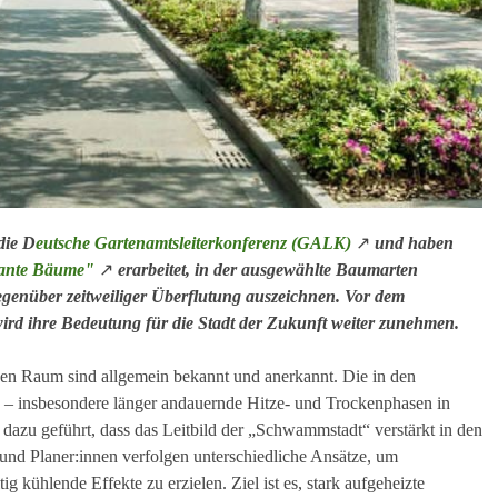
die D
eutsche Gartenamtsleiterkonferenz (GALK)
↗
und haben
rante Bäume"
↗
erarbeitet, in der ausgewählte Baumarten
gegenüber zeitweiliger Überflutung auszeichnen. Vor dem
ird ihre Bedeutung für die Stadt der Zukunft weiter zunehmen.
n Raum sind allgemein bekannt und anerkannt. Die in den
 – insbesondere länger andauernde Hitze- und Trockenphasen in
azu geführt, dass das Leitbild der „Schwammstadt“ verstärkt in den
nd Planer:innen verfolgen unterschiedliche Ansätze, um
g kühlende Effekte zu erzielen. Ziel ist es, stark aufgeheizte