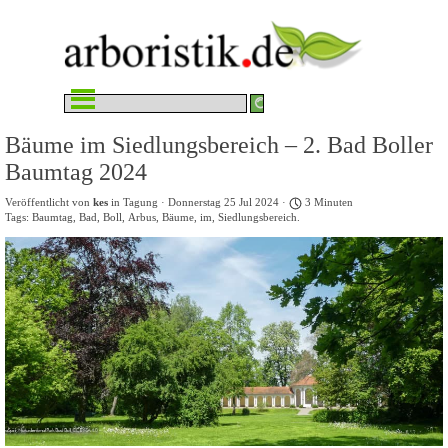
Direkt zum Seiteninhalt
Menü überspringen
Bäume im Siedlungsbereich – 2. Bad Boller
Baumtag 2024
Veröffentlicht von
kes
in
Tagung
· Donnerstag 25 Jul 2024 ·
3 Minuten
Tags:
Baumtag
,
Bad
,
Boll
,
Arbus
,
Bäume
,
im
,
Siedlungsbereich.