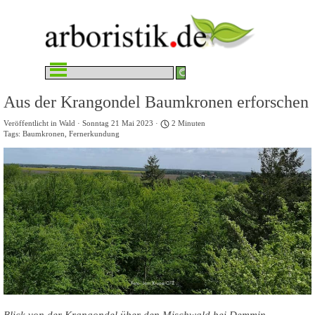
Direkt zum Seiteninhalt
Menü überspringen
Aus der Krangondel Baumkronen erforschen
Veröffentlicht in
Wald
· Sonntag 21 Mai 2023 ·
2 Minuten
Tags:
Baumkronen
,
Fernerkundung
Blick von der Krangondel über den Mischwald bei Demmin