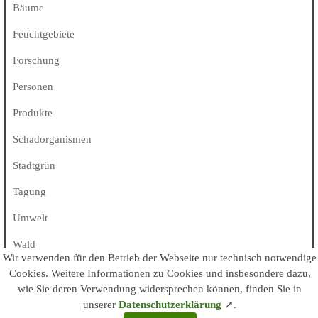
Bäume
Feuchtgebiete
Forschung
Personen
Produkte
Schadorganismen
Stadtgrün
Tagung
Umwelt
Wald
Wir verwenden für den Betrieb der Webseite nur technisch notwendige
Alle Kategorien
Cookies
. Weitere Informationen zu Cookies und insbesondere dazu,
wie Sie deren Verwendung widersprechen können, finden Sie in
unserer
Datenschutzerklärung
↗
.
© arboristk.de / kes • 2003 - 2026