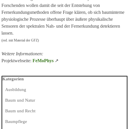
Forschenden wollen damit die seit der Entstehung von
Fernerkundungsmethoden offene Frage klären, ob sich bauminterne
physiologische Prozesse überhaupt über äußere physikalische
Sensoren der spektralen Nah- und der Fernerkundung detektieren
lassen.
(red. mit Material der GFZ)
Weitere Informationen:
Projektwebseite:
FeMoPhys
↗
Block überspringen Kategorien
Kategorien
Ausbildung
Baum und Natur
Baum und Recht
Baumpflege