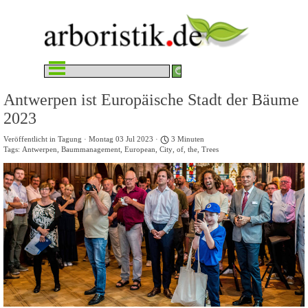
Direkt zum Seiteninhalt
Menü überspringen
Antwerpen ist Europäische Stadt der Bäume
2023
Veröffentlicht in
Tagung
· Montag 03 Jul 2023 ·
3 Minuten
Tags:
Antwerpen
,
Baummanagement
,
European
,
City
,
of
,
the
,
Trees